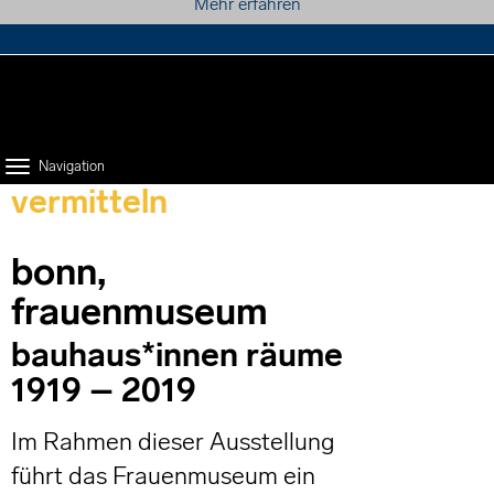
Mehr erfahren
projektpartner
presse
kontakt
suche
Navigation
vermitteln
bonn,
frauenmuseum
bauhaus*innen räume
1919 – 2019
Im Rahmen dieser Ausstellung
führt das Frauenmuseum ein