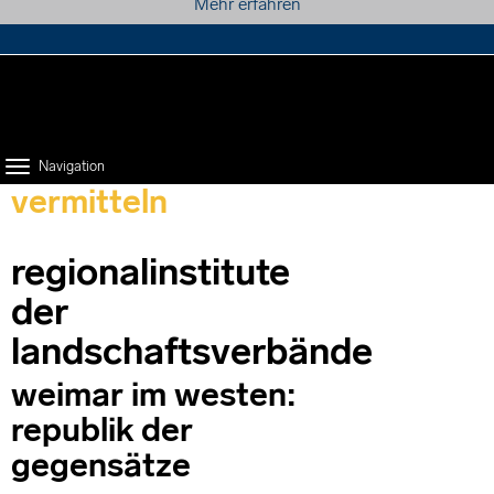
Mehr erfahren
projektpartner
presse
kontakt
suche
Navigation
vermitteln
regionalinstitute
der
landschaftsverbände
weimar im westen:
republik der
gegensätze